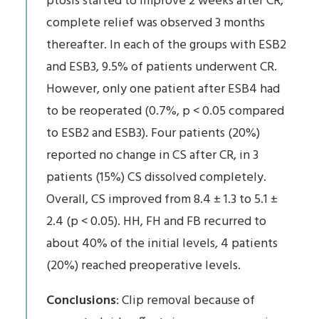
ptosis started to improve 2 weeks after CR,
complete relief was observed 3 months
thereafter. In each of the groups with ESB2
and ESB3, 9.5% of patients underwent CR.
However, only one patient after ESB4 had
to be reoperated (0.7%, p < 0.05 compared
to ESB2 and ESB3). Four patients (20%)
reported no change in CS after CR, in 3
patients (15%) CS dissolved completely.
Overall, CS improved from 8.4 ± 1.3 to 5.1 ±
2.4 (p < 0.05). HH, FH and FB recurred to
about 40% of the initial levels, 4 patients
(20%) reached preoperative levels.
Conclusions
: Clip removal because of