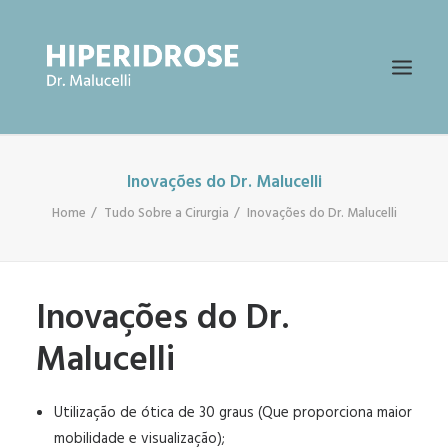
Inovações do Dr. Malucelli
PÁGINA INICIAL
Home
Tudo Sobre a Cirurgia
Inovações do Dr. Malucelli
O QUE É HIPERIDROSE?
TRATAMENTOS
TUDO SOBRE A CIRURGIA
Inovações do Dr.
AVALIAÇÃO ONLINE
Malucelli
PESQUISAR
Utilização de ótica de 30 graus (Que proporciona maior
mobilidade e visualização);